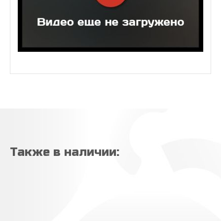
оборудование проходит капитальный
ремонт, техническое или сервисное
Рассчитать объём
обслуживание.
Более точную информацию о той или
иной единице Вы можете получить
⚡ Здесь появится результат
по
телефонам | viber | whatsapp |
telegram:
+7 (909) 076 95 49
— Алексей;
email:
estbu@mail.ru
ЦЕНА УКАЗАНА С НДС?
Также в наличии:
ЭТО «ЖИВЫЕ» ФОТО|
ВИДЕО ОБОРУДОВАНИЯ?
ОТЗЫВЫ О НАС