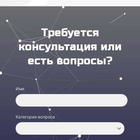
МОЖЕТЕ ПОКАЗАТЬ
Требуется
ОБОРУДОВАНИЕ ЧЕРЕЗ
ВИДЕОСВЯЗЬ?
консультация или
есть вопросы?
КАК ПРОИСХОДИТ
ОТГРУЗКА ТОВАРА?
Имя
Категория вопроса