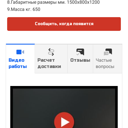
8.Габаритные размеры мм. 1500х800х1200
9.Масса кг. 650
Сообщить, когда появится
Видео
Расчет
Отзывы
Частые
работы
доставки
вопросы
У ВАС ВСЕ
ОБОРУДОВАНИЕ ПОСЛЕ
📦 Калькулятор объёма
Вставьте строку с габаритами, например:
КАП. РЕМОНТА?
Габариты, мм — 1700×800×1800
Да, все предлагаемое нами