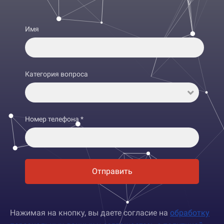
ОТГРУЗКА ТОВАРА?
⚡ Здесь появится результат
Имя
Категория вопроса
Номер телефона *
Отправить
Нажимая на кнопку, вы даете согласие на
обработку